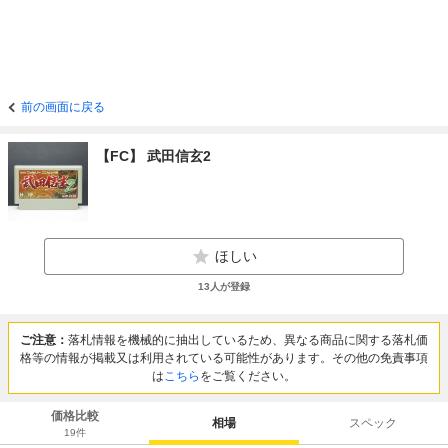
前の画面に戻る
【FC】 武田信玄2
ほしい
13
人が登録
ご注意：
落札情報を機械的に抽出しているため、異なる商品に関する落札価
格等の情報が掲載又は利用されている可能性があります。その他の免責事項
は
こちら
をご覧ください。
価格比較
相場
スペック
19
件