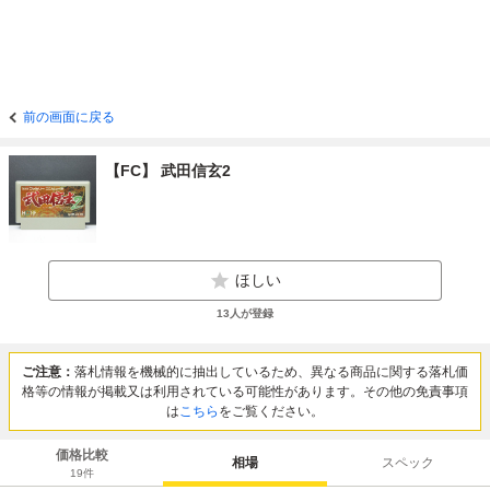
前の画面に戻る
【FC】 武田信玄2
ほしい
13
人が登録
ご注意：
落札情報を機械的に抽出しているため、異なる商品に関する落札価
格等の情報が掲載又は利用されている可能性があります。その他の免責事項
は
こちら
をご覧ください。
価格比較
相場
スペック
19
件