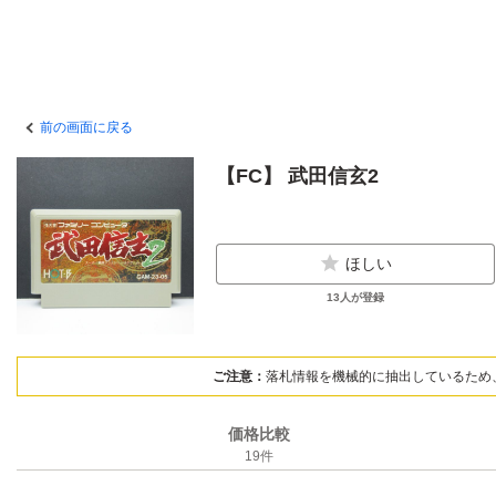
前の画面に戻る
【FC】 武田信玄2
ほしい
13
人が登録
ご注意：
落札情報を機械的に抽出しているため
価格比較
19
件