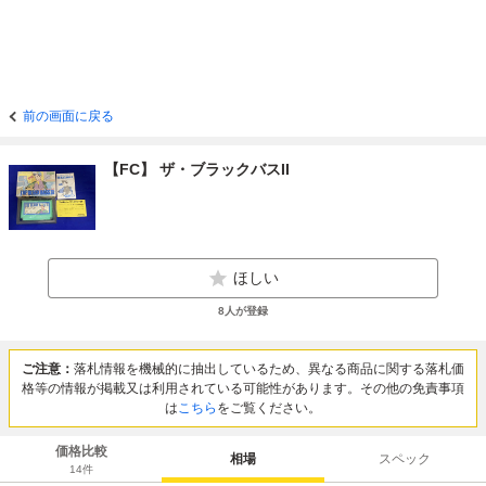
前の画面に戻る
【FC】 ザ・ブラックバスII
ほしい
8
人が登録
ご注意：
落札情報を機械的に抽出しているため、異なる商品に関する落札価
格等の情報が掲載又は利用されている可能性があります。その他の免責事項
は
こちら
をご覧ください。
価格比較
相場
スペック
14
件