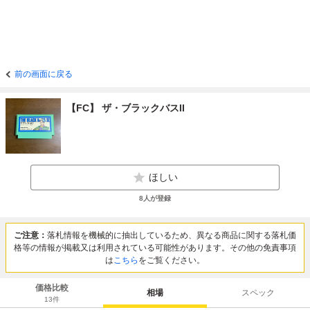
前の画面に戻る
【FC】 ザ・ブラックバスII
ほしい
8
人が登録
ご注意：
落札情報を機械的に抽出しているため、異なる商品に関する落札価
格等の情報が掲載又は利用されている可能性があります。その他の免責事項
は
こちら
をご覧ください。
価格比較
相場
スペック
13
件