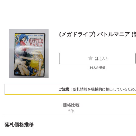
(メガドライブ) バトルマニア (管
ほしい
36
人が登録
ご注意：
落札情報を機械的に抽出しているため
価格比較
5
件
落札価格推移