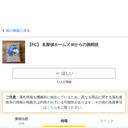
前の画面に戻る
【FC】 名探偵ホームズ Mからの挑戦状
ほしい
17
人が登録
ご注意：
落札情報を機械的に抽出しているため、異なる商品に関する落札価
格等の情報が掲載又は利用されている可能性があります。その他の免責事項
は
こちら
をご覧ください。
価格比較
相場
スペック
15
件