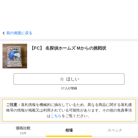
前の画面に戻る
【FC】 名探偵ホームズ Mからの挑戦状
ほしい
17
人が登録
ご注意：
落札情報を機械的に抽出しているため、異なる商品に関する落札価
格等の情報が掲載又は利用されている可能性があります。その他の免責事項
は
こちら
をご覧ください。
価格比較
相場
スペック
15
件