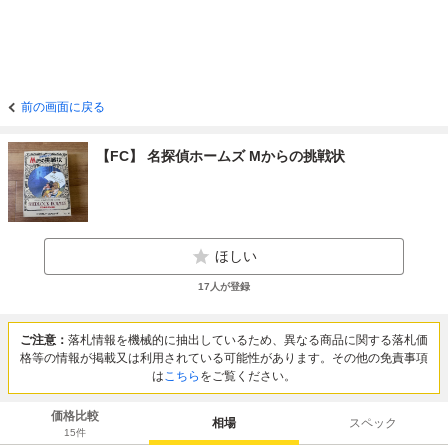
前の画面に戻る
【FC】 名探偵ホームズ Mからの挑戦状
ほしい
17
人が登録
ご注意：
落札情報を機械的に抽出しているため、異なる商品に関する落札価
格等の情報が掲載又は利用されている可能性があります。その他の免責事項
は
こちら
をご覧ください。
価格比較
相場
スペック
15
件