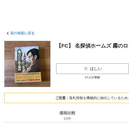
前の画面に戻る
【FC】 名探偵ホームズ 霧の
ほしい
27
人が登録
ご注意：
落札情報を機械的に抽出しているため
価格比較
10
件