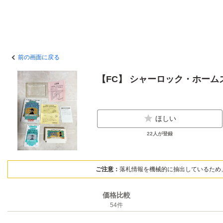
前の画面に戻る
【FC】 シャーロック・ホーム
ほしい
22
人が登録
ご注意：
落札情報を機械的に抽出しているため
価格比較
54
件