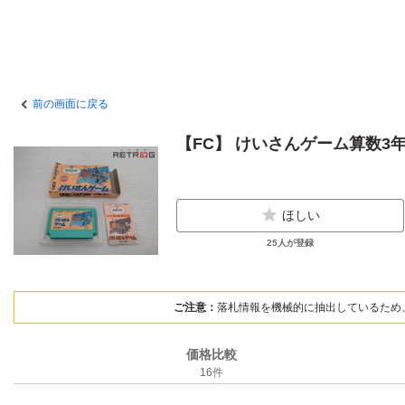
前の画面に戻る
【FC】 けいさんゲーム算数3
ほしい
25
人が登録
ご注意：
落札情報を機械的に抽出しているため
価格比較
16
件