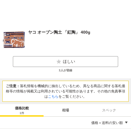
ヤコ オーブン陶土 「紅陶」 400g
ほしい
3
人が登録
ご注意：
落札情報を機械的に抽出しているため、異なる商品に関する落札価
格等の情報が掲載又は利用されている可能性があります。その他の免責事項
は
こちら
をご覧ください。
価格比較
相場
スペック
1
件
価格＋送料の安い順