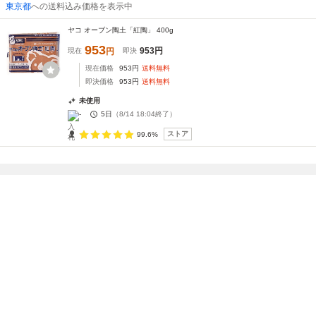
東京都
への送料込み価格を表示中
ヤコ オーブン陶土「紅陶」 400g
953
953
円
現在
円
即決
現在価格
953
円
送料無料
即決価格
953
円
送料無料
未使用
-
5日
（
8/14 18:04
終了）
ストア
99.6%