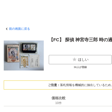
前の画面に戻る
【FC】 探偵 神宮寺三郎 時
ほしい
36
人が登録
ご注意：
落札情報を機械的に抽出しているため
価格比較
10
件