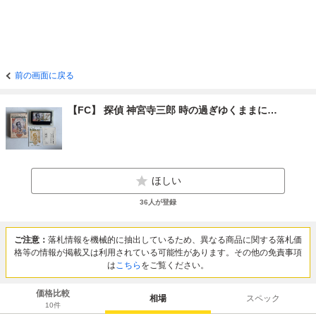
前の画面に戻る
【FC】 探偵 神宮寺三郎 時の過ぎゆくままに…
ほしい
36
人が登録
ご注意：
落札情報を機械的に抽出しているため、異なる商品に関する落札価
格等の情報が掲載又は利用されている可能性があります。その他の免責事項
は
こちら
をご覧ください。
価格比較
相場
スペック
10
件