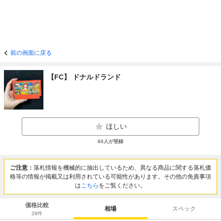
前の画面に戻る
【FC】 ドナルドランド
ほしい
60
人が登録
ご注意：
落札情報を機械的に抽出しているため、異なる商品に関する落札価
格等の情報が掲載又は利用されている可能性があります。その他の免責事項
は
こちら
をご覧ください。
価格比較
相場
スペック
28
件