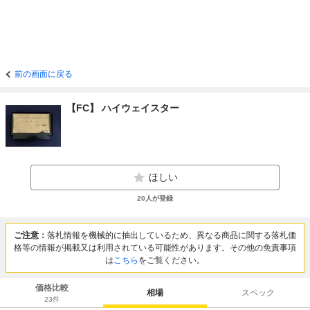
前の画面に戻る
【FC】 ハイウェイスター
ほしい
20
人が登録
ご注意：
落札情報を機械的に抽出しているため、異なる商品に関する落札価
格等の情報が掲載又は利用されている可能性があります。その他の免責事項
は
こちら
をご覧ください。
価格比較
相場
スペック
23
件