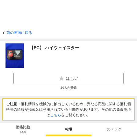
前の画面に戻る
【FC】 ハイウェイスター
ほしい
20
人が登録
ご注意：
落札情報を機械的に抽出しているため、異なる商品に関する落札価
格等の情報が掲載又は利用されている可能性があります。その他の免責事項
は
こちら
をご覧ください。
価格比較
相場
スペック
24
件