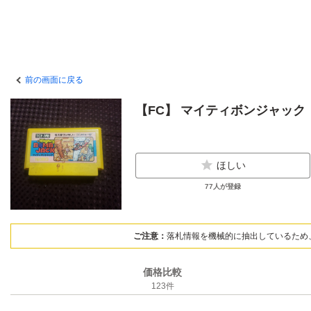
前の画面に戻る
【FC】 マイティボンジャック
ほしい
77
人が登録
ご注意：
落札情報を機械的に抽出しているため
価格比較
123
件