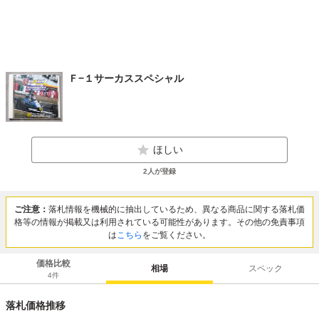
Ｆ−１サーカススペシャル
ほしい
2
人が登録
ご注意：
落札情報を機械的に抽出しているため、異なる商品に関する落札価
格等の情報が掲載又は利用されている可能性があります。その他の免責事項
は
こちら
をご覧ください。
価格比較
相場
スペック
4
件
落札価格推移