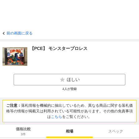
前の画面に戻る
【PCE】 モンスタープロレス
ほしい
4
人が登録
ご注意：
落札情報を機械的に抽出しているため、異なる商品に関する落札価
格等の情報が掲載又は利用されている可能性があります。その他の免責事項
は
こちら
をご覧ください。
価格比較
相場
スペック
3
件