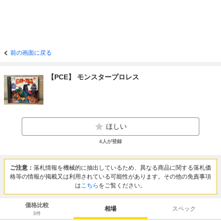
前の画面に戻る
【PCE】 モンスタープロレス
ほしい
4
人が登録
ご注意：
落札情報を機械的に抽出しているため、異なる商品に関する落札価
格等の情報が掲載又は利用されている可能性があります。その他の免責事項
は
こちら
をご覧ください。
価格比較
相場
スペック
3
件