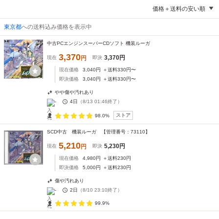
価格＋送料の安い順
東京都
への送料込み価格を表示中
中古PCエンジンスーパーCDソフト 機装ルーガ
3,370
3,370
円
現在
円
即決
現在価格
3,040
円
＋送料
330
円〜
即決価格
3,040
円
＋送料
330
円〜
やや傷や汚れあり
-
4日
（
8/13 01:46
終了）
ストア
98.0%
SCD中古 機装ルーガ 【管理番号：73110】
5,210
5,230
円
現在
円
即決
現在価格
4,980
円
＋送料
230
円
即決価格
5,000
円
＋送料
230
円
傷や汚れあり
-
2日
（
8/10 23:10
終了）
99.9%