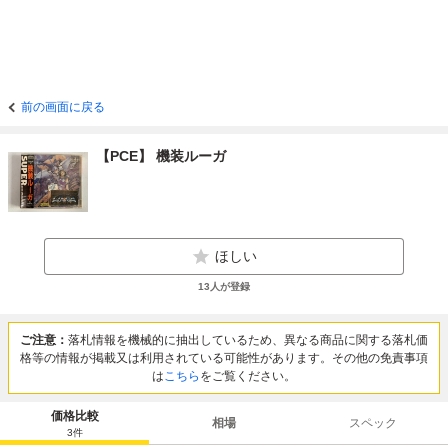
前の画面に戻る
【PCE】 機装ルーガ
ほしい
13
人が登録
ご注意：
落札情報を機械的に抽出しているため、異なる商品に関する落札価
格等の情報が掲載又は利用されている可能性があります。その他の免責事項
は
こちら
をご覧ください。
価格比較
相場
スペック
3
件