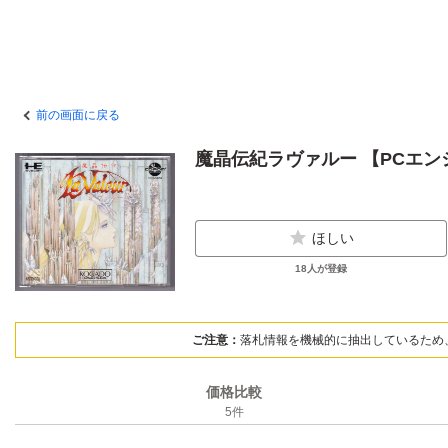
前の画面に戻る
魔晶伝紀ラヴァルー 【PCエン
ほしい
18
人が登録
ご注意：
落札情報を機械的に抽出しているため
価格比較
5
件