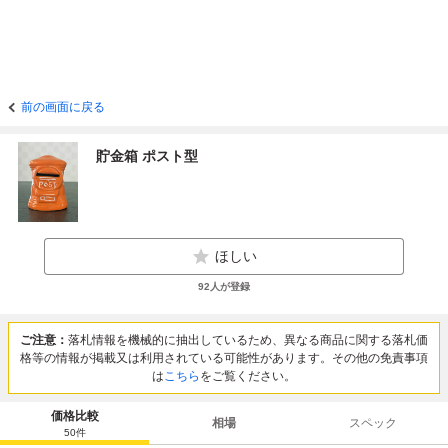
前の画面に戻る
貯金箱 ポスト型
ほしい
92
人が登録
ご注意：
落札情報を機械的に抽出しているため、異なる商品に関する落札価
格等の情報が掲載又は利用されている可能性があります。その他の免責事項
は
こちら
をご覧ください。
価格比較
相場
スペック
50
件