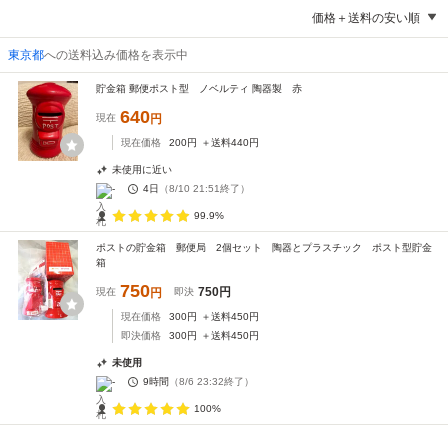
価格＋送料の安い順
東京都
への送料込み価格を表示中
貯金箱 郵便ポスト型 ノベルティ 陶器製 赤
640
現在
円
現在価格
200
円
＋送料
440
円
未使用に近い
-
4日
（
8/10 21:51
終了）
99.9%
ポストの貯金箱 郵便局 2個セット 陶器とプラスチック ポスト型貯金
箱
750
750
円
現在
円
即決
現在価格
300
円
＋送料
450
円
即決価格
300
円
＋送料
450
円
未使用
-
9時間
（
8/6 23:32
終了）
100%