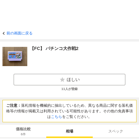
前の画面に戻る
【FC】 パチンコ大作戦2
ほしい
11
人が登録
ご注意：
落札情報を機械的に抽出しているため、異なる商品に関する落札価
格等の情報が掲載又は利用されている可能性があります。その他の免責事項
は
こちら
をご覧ください。
価格比較
相場
スペック
6
件