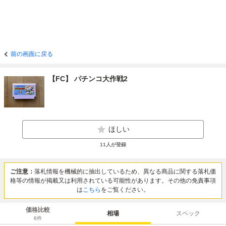
前の画面に戻る
【FC】 パチンコ大作戦2
ほしい
11
人が登録
ご注意：
落札情報を機械的に抽出しているため、異なる商品に関する落札価
格等の情報が掲載又は利用されている可能性があります。その他の免責事項
は
こちら
をご覧ください。
価格比較
相場
スペック
6
件