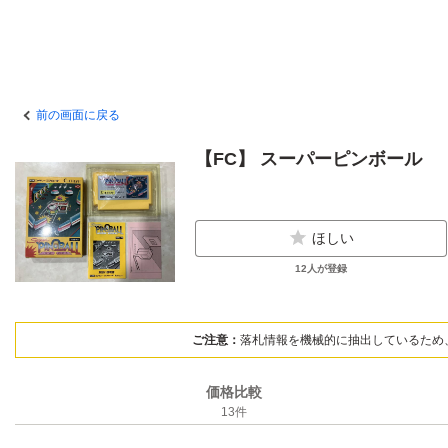
前の画面に戻る
【FC】 スーパーピンボール
ほしい
12
人が登録
ご注意：
落札情報を機械的に抽出しているため
価格比較
13
件