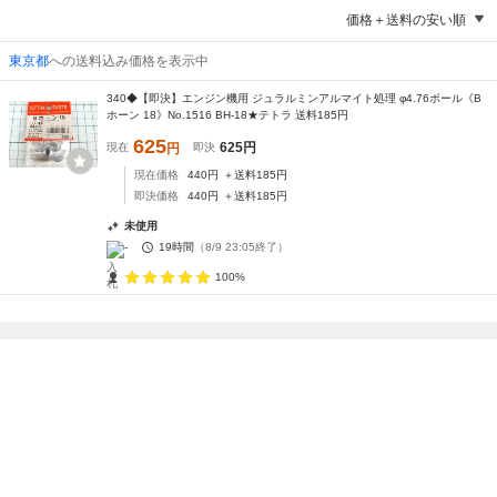
価格＋送料の安い順
東京都
への送料込み価格を表示中
340◆【即決】エンジン機用 ジュラルミンアルマイト処理 φ4.76ボール《B
ホーン 18》No.1516 BH-18★テトラ 送料185円
625
625
円
現在
円
即決
現在価格
440
円
＋送料
185
円
即決価格
440
円
＋送料
185
円
未使用
-
19時間
（
8/9 23:05
終了）
100%