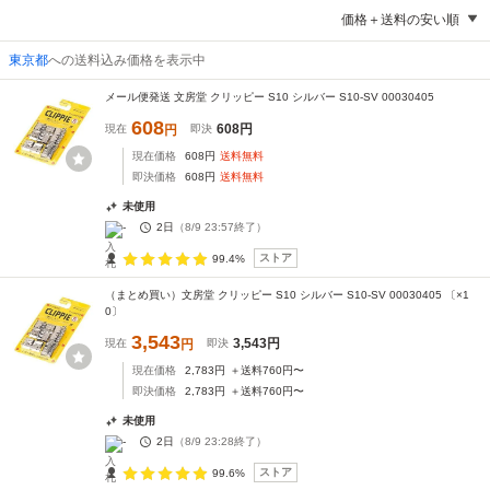
価格＋送料の安い順
東京都
への送料込み価格を表示中
メール便発送 文房堂 クリッピー S10 シルバー S10-SV 00030405
608
608
円
現在
円
即決
現在価格
608
円
送料無料
即決価格
608
円
送料無料
未使用
-
2日
（
8/9 23:57
終了）
ストア
99.4%
（まとめ買い）文房堂 クリッピー S10 シルバー S10-SV 00030405 〔×1
0〕
3,543
3,543
円
現在
円
即決
現在価格
2,783
円
＋送料
760
円〜
即決価格
2,783
円
＋送料
760
円〜
未使用
-
2日
（
8/9 23:28
終了）
ストア
99.6%