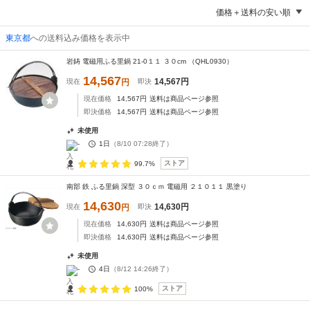
価格＋送料の安い順
東京都
への送料込み価格を表示中
岩鋳 電磁用ふる里鍋 21-0１１ ３０cm （QHL0930）
14,567
14,567
円
現在
円
即決
現在価格
14,567
円
送料は商品ページ参照
即決価格
14,567
円
送料は商品ページ参照
未使用
-
1日
（
8/10 07:28
終了）
ストア
99.7%
南部 鉄 ふる里鍋 深型 ３０ｃｍ 電磁用 ２１０１１ 黒塗り
14,630
14,630
円
現在
円
即決
現在価格
14,630
円
送料は商品ページ参照
即決価格
14,630
円
送料は商品ページ参照
未使用
-
4日
（
8/12 14:26
終了）
ストア
100%