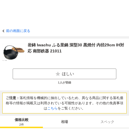
前の画面に戻る
岩鋳 Iwachu ふる里鍋 深型30 黒焼付 内径29cm IH対
応 南部鉄器 21011
ほしい
1
人が登録
ご注意：
落札情報を機械的に抽出しているため、異なる商品に関する落札価
格等の情報が掲載又は利用されている可能性があります。その他の免責事項
は
こちら
をご覧ください。
価格比較
相場
スペック
2
件