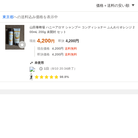
価格＋送料の安い順
東京都
への送料込み価格を表示中
山田養蜂場 ハニーアロマ シャンプー コンディショナー ふんわりオレンジ 2
00mL 200g 未開封 セット
4,200
4,200
円
現在
円
即決
現在価格
4,200
円
送料無料
即決価格
4,200
円
送料無料
未使用
-
1日
（
8/10 20:34
終了）
98.8%