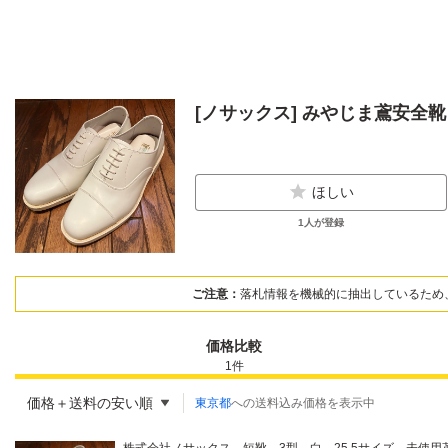
[ノサックス] みやじま鳶安全靴 踏
ほしい
1
人が登録
ご注意：
落札情報を機械的に抽出しているため
価格比較
1
件
価格＋送料の安い順
東京都
への送料込み価格を表示中