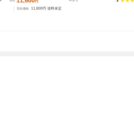
11,600
革
-
現在
即決
円
11,600
円
送料未定
現在価格