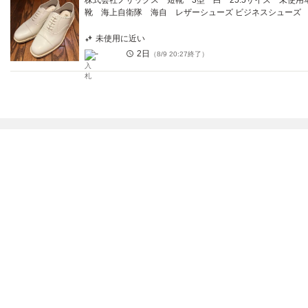
株式会社ノサックス 短靴 3型 白 25.5サイズ 未使用
靴 海上自衛隊 海自 レザーシューズ ビジネスシューズ
未使用に近い
-
2日
（
8/9 20:27
終了）