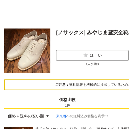
[ノサックス] みやじま鳶安全靴 踏
ほしい
1
人が登録
ご注意：
落札情報を機械的に抽出しているため
価格比較
1
件
価格＋送料の安い順
東京都
への送料込み価格を表示中