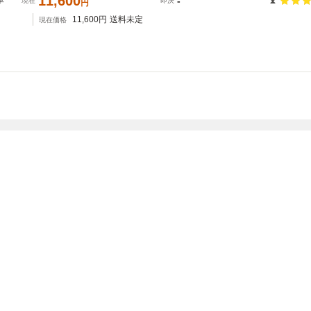
11,600
革
-
現在
即決
円
11,600
円
送料未定
現在価格