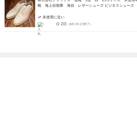
株式会社ノサックス 短靴 3型 白 25.5サイズ 未使用
靴 海上自衛隊 海自 レザーシューズ ビジネスシューズ
未使用に近い
-
2日
（
8/9 20:27
終了）