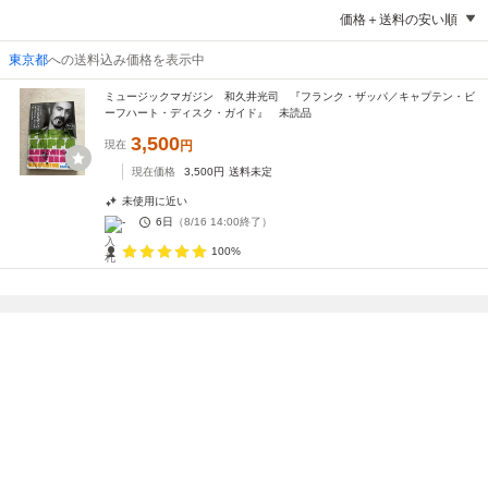
価格＋送料の安い順
東京都
への送料込み価格を表示中
ミュージックマガジン 和久井光司 『フランク・ザッパ／キャプテン・ビ
ーフハート・ディスク・ガイド』 未読品
3,500
現在
円
現在価格
3,500
円
送料未定
未使用に近い
-
6日
（
8/16 14:00
終了）
100%