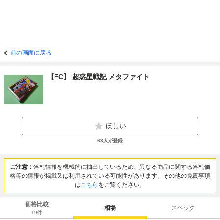
前の画面に戻る
【FC】 超惑星戦記 メタファイト
ほしい
63
人が登録
ご注意：
落札情報を機械的に抽出しているため、異なる商品に関する落札価
格等の情報が掲載又は利用されている可能性があります。その他の免責事項
は
こちら
をご覧ください。
価格比較
相場
スペック
19
件