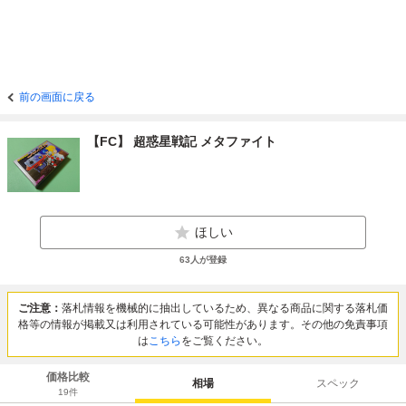
前の画面に戻る
【FC】 超惑星戦記 メタファイト
ほしい
63
人が登録
ご注意：
落札情報を機械的に抽出しているため、異なる商品に関する落札価
格等の情報が掲載又は利用されている可能性があります。その他の免責事項
は
こちら
をご覧ください。
価格比較
相場
スペック
19
件