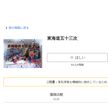
前の画面に戻る
東海道五十三次
ほしい
62
人が登録
ご注意：
落札情報を機械的に抽出しているため
価格比較
41
件