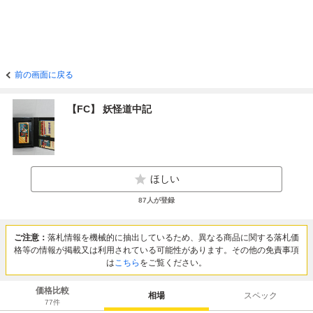
前の画面に戻る
【FC】 妖怪道中記
ほしい
87
人が登録
ご注意：
落札情報を機械的に抽出しているため、異なる商品に関する落札価
格等の情報が掲載又は利用されている可能性があります。その他の免責事項
は
こちら
をご覧ください。
価格比較
相場
スペック
77
件