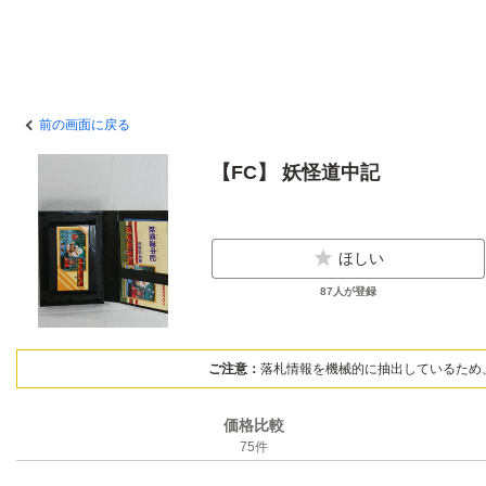
前の画面に戻る
【FC】 妖怪道中記
ほしい
87
人が登録
ご注意：
落札情報を機械的に抽出しているため
価格比較
75
件