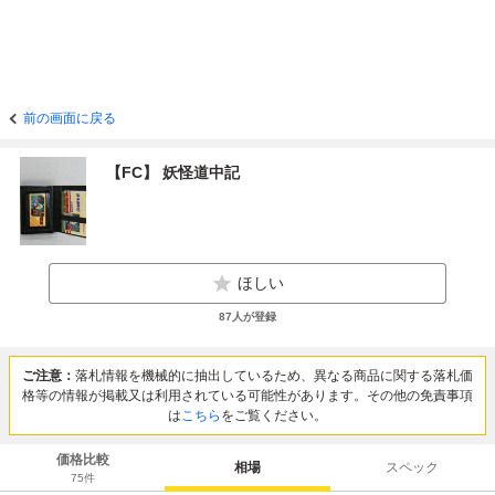
前の画面に戻る
【FC】 妖怪道中記
ほしい
87
人が登録
ご注意：
落札情報を機械的に抽出しているため、異なる商品に関する落札価
格等の情報が掲載又は利用されている可能性があります。その他の免責事項
は
こちら
をご覧ください。
価格比較
相場
スペック
75
件