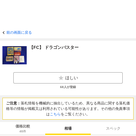
前の画面に戻る
【FC】 ドラゴンバスター
ほしい
68
人が登録
ご注意：
落札情報を機械的に抽出しているため、異なる商品に関する落札価
格等の情報が掲載又は利用されている可能性があります。その他の免責事項
は
こちら
をご覧ください。
価格比較
相場
スペック
46
件