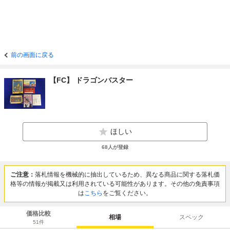
前の画面に戻る
【FC】 ドラゴンバスター
ほしい
68
人が登録
ご注意：
落札情報を機械的に抽出しているため、異なる商品に関する落札価
格等の情報が掲載又は利用されている可能性があります。その他の免責事項
は
こちら
をご覧ください。
価格比較
相場
スペック
51
件