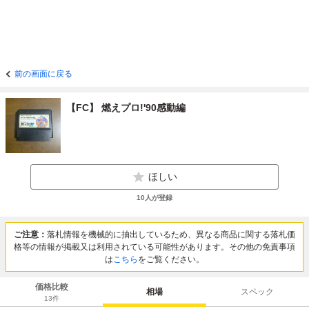
前の画面に戻る
【FC】 燃えプロ!'90感動編
ほしい
10
人が登録
ご注意：
落札情報を機械的に抽出しているため、異なる商品に関する落札価
格等の情報が掲載又は利用されている可能性があります。その他の免責事項
は
こちら
をご覧ください。
価格比較
相場
スペック
13
件