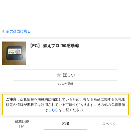
前の画面に戻る
【FC】 燃えプロ!'90感動編
ほしい
10
人が登録
ご注意：
落札情報を機械的に抽出しているため、異なる商品に関する落札価
格等の情報が掲載又は利用されている可能性があります。その他の免責事項
は
こちら
をご覧ください。
価格比較
相場
スペック
13
件