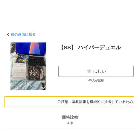
前の画面に戻る
【SS】 ハイパーデュエル
ほしい
49
人が登録
ご注意：
落札情報を機械的に抽出しているため
価格比較
4
件