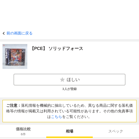
前の画面に戻る
【PCE】 ソリッドフォース
ほしい
3
人が登録
ご注意：
落札情報を機械的に抽出しているため、異なる商品に関する落札価
格等の情報が掲載又は利用されている可能性があります。その他の免責事項
は
こちら
をご覧ください。
価格比較
相場
スペック
6
件