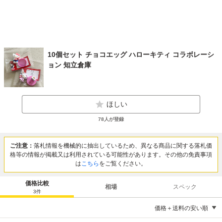
10個セット チョコエッグ ハローキティ コラボレーシ
ョン 知立倉庫
ほしい
78
人が登録
ご注意：
落札情報を機械的に抽出しているため、異なる商品に関する落札価
格等の情報が掲載又は利用されている可能性があります。その他の免責事項
は
こちら
をご覧ください。
価格比較
相場
スペック
3
件
価格＋送料の安い順