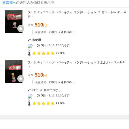
東京都
への送料込み価格を表示中
フルタ チョコエッグ ハローキティ コラボレーション 11 指ハート×ハローキ
ティ
510
現在
円
現在価格
250
円
＋送料
260
円
未使用
-
5日
（
8/13 22:06
終了）
99.9%
フルタ チョコエッグ ハローキティ コラボレーション ぷよぷよ×ハローキテ
ィ
510
現在
円
現在価格
250
円
＋送料
260
円
目立った傷や汚れなし
-
5日
（
8/13 22:06
終了）
99.9%