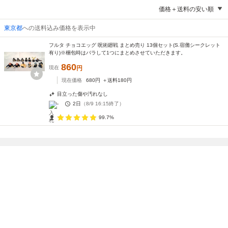
価格＋送料の安い順
東京都
への送料込み価格を表示中
フルタ チョコエッグ 呪術廻戦 まとめ売り 13個セット(S.宿儺シークレット
有り)※梱包時はバラして1つにまとめさせていただきます。
860
現在
円
現在価格
680
円
＋送料
180
円
目立った傷や汚れなし
-
2日
（
8/9 16:15
終了）
99.7%