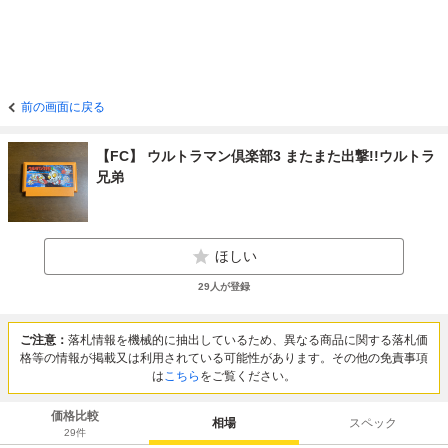
前の画面に戻る
【FC】 ウルトラマン倶楽部3 またまた出撃!!ウルトラ
兄弟
ほしい
29
人が登録
ご注意：
落札情報を機械的に抽出しているため、異なる商品に関する落札価
格等の情報が掲載又は利用されている可能性があります。その他の免責事項
は
こちら
をご覧ください。
価格比較
相場
スペック
29
件